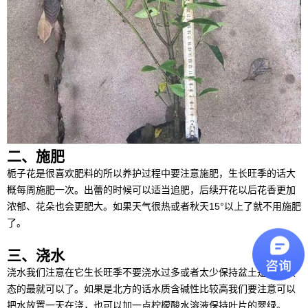
二、施肥
栀子花是很喜欢肥料的所以养护过程中要注意施肥，生长旺季的话大
概每周施肥一次。出蕾的时候可以适当追肥，后续开花以后花香更加
浓郁、花朵也会更肥大。如果天气很热或者秋天15°以上了就不用施肥
了。
三、浇水
浇水我们注意在它生长旺季不要浇水过多或者太少保持盆土是湿润状
态的最就可以了。如果是北方的话水质含碱性比较高我们要注意可以
把水放置一天在浇，也可以加一点柠檬酸水溶液保持叶片的翠绿。