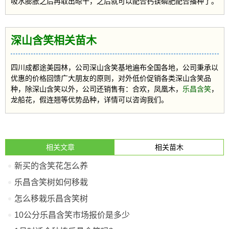
吸水膨胀之后再取出晾干，之后就可以配合钙镁磷肥配合播种了。
深山含笑相关苗木
四川成都途美园林，公司深山含笑基地遍布全国各地，公司秉承以
优惠的价格回馈广大朋友的原则，对外低价促销各类深山含笑品
种，除深山含笑以外，公司还销售有：合欢，凤凰木，
乐昌含笑
，
龙船花，假连翘等优势品种，详情可以咨询我们。
相关文章
相关苗木
新买的含笑花怎么养
乐昌含笑树如何移栽
怎么移栽乐昌含笑树
10公分乐昌含笑市场报价是多少