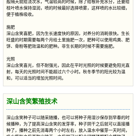
般隔天就给浇次水，气温较高的时候，除了给根补充水分，还要给
枝叶喷水保持湿润，喷的时候最好选择喷雾，这样喷的水比较细，
便于植株吸收。
施肥
深山含笑喜肥，因为生长速度快的原因，对养分的消耗很快。生长
旺盛的时期需要每两个月给土里施肥一次，肥种可以使用鸡粪、肥
饼、骨粉等肥效温和的肥种。非生长期的时候不需要施肥。
光照
深山含笑喜光，但不耐强光，因此在平时光照的时候要避免阳光直
射，每天的光照时间不能超过六个小时。秋冬季节的阳光较为温
和，可以适当的增加光照时间。
深山含笑繁殖技术
深山含笑种子可以随采随播，也可以将种子用湿沙保存到早春的时
候播种，为了提高深山含笑的发芽率，种子阴干之后就可以直接播
种了，播种之前先消毒两个小时左右，放入温水中催芽一天时间，