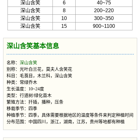
深山含笑
6
40~75
深山含笑
8
200~220
深山含笑
10
300~350
深山含笑
15
900~1100
深山含笑基本信息
名称：
深山含笑
别称：光叶白兰花，莫夫人含笑花
科目：毛莨目，木兰科，深山含笑
种类：常绿乔木
生长温度：10~24度
类型：行道树/绿化苗木
繁殖方法：扦插，播种，压条
移栽季节：四季
种植季节：四季，具体需要根据地区的温度等条件来判定种植时间
分布范围：中国四川，浙江，湖南，江苏，贵州等地都有种植