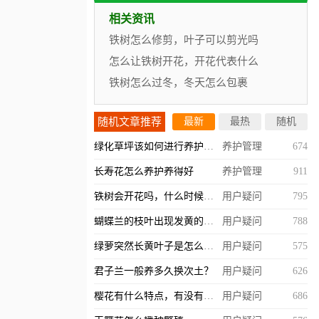
相关资讯
铁树怎么修剪，叶子可以剪光吗
怎么让铁树开花，开花代表什么
铁树怎么过冬，冬天怎么包裹
随机文章推荐
最新
最热
随机
绿化草坪该如何进行养护管理？
养护管理
674
长寿花怎么养护养得好
养护管理
911
铁树会开花吗，什么时候开？
用户疑问
795
蝴蝶兰的枝叶出现发黄的情况怎么办？
用户疑问
788
绿萝突然长黄叶子是怎么回事，什么原因造成的？
用户疑问
575
君子兰一般养多久换次土？
用户疑问
626
樱花有什么特点，有没有观赏价值？
用户疑问
686