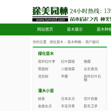
网站首页
苗木展示
苗木种
你的位置 :
绿化苗木
>
苗木种植
>
用户疑问
绿化苗木
高杆红叶李
红叶碧桃
晚樱
菩提树
八棱海棠
丛生香泡
流苏树
早樱
高杆红叶石
楠
灌木小苗
结香
日本女贞
花叶良姜
金森女贞
丰花月季
胶东卫矛