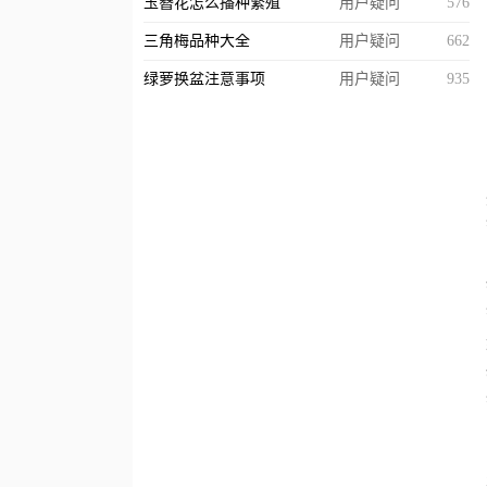
玉簪花怎么播种繁殖
用户疑问
576
三角梅品种大全
用户疑问
662
绿萝换盆注意事项
用户疑问
935