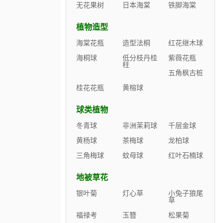
无花果树
日本海棠
铁脚海棠
植物造型
海棠花瓶
造型法桐
红花继木球
海桐球
低分枝丹桂
紫薇花瓶
柱
五角枫古桩
桂花花瓶
黄榕球
球类植物
冬青球
非洲茉莉球
千层金球
黄杨球
茶梅球
龙柏球
三角梅球
蚊母球
红叶石楠球
地被草花
银叶菊
灯心草
小兔子狼尾
草
福禄考
玉簪
松果菊