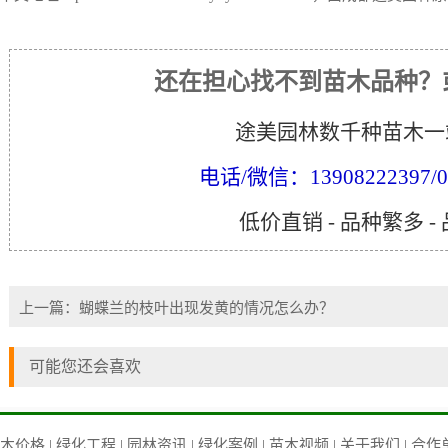
还在担心找不到苗木品种？
途美园林数千种苗木一
电话/微信：13908222397/02
低价直销 - 品种繁多 -
上一篇：
蝴蝶兰的枝叶出现发黄的情况怎么办？
可能您还会喜欢
木价格
|
绿化工程
|
园林资讯
|
绿化案例
|
苗木视频
|
关于我们
|
合作