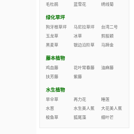
毛杜鹃
蓝雪花
绣线菊
绿化草坪
狗牙根草坪
马尼拉草坪
台湾二号
玉龙草
冰草
剪股颖
黑麦草
银边沿阶草
马蹄金
藤本植物
鸡血藤
花叶常春藤
油麻藤
扶芳藤
紫藤
水生植物
旱伞草
再力花
睡莲
水葱
水生美人蕉
大花美人蕉
梭鱼草
狐尾藻
细叶芒