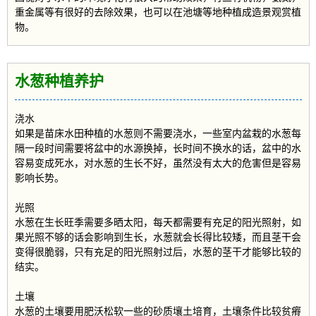
重金属等有很好的去除效果，也可以在池塘等地种植成造景观赏植
物。
水葱种植养护
浇水
如果是苗床水田种植的水葱则不需要浇水，一些室内盆栽的水葱每
隔一段时间需要将盆中的水源换掉，长时间不换水的话，盆中的水
容易变成死水，对水葱的生长不好，虽然没有太大的危害但是容易
影响长势。
光照
水葱在生长旺季需要多晒太阳，每天都需要有充足的阳光照射，如
果光照不够的话会影响到生长，水葱就会长得比较矮，而且茎干会
变得很脆弱，只有充足的阳光照射过后，水葱的茎干才能够比较的
结实。
土壤
水葱的土壤要用肥沃松软一些的砂质壤土培育，土壤条件比较贫瘠