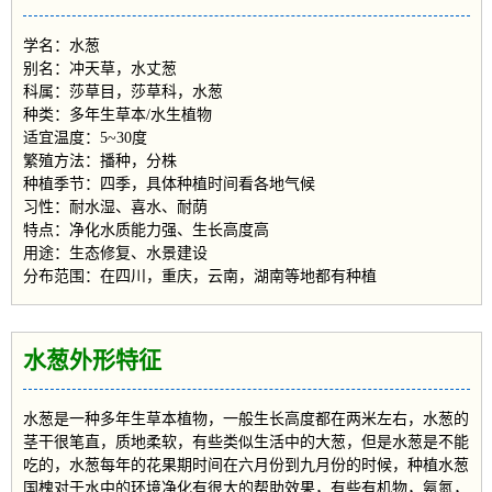
学名：水葱
别名：冲天草，水丈葱
科属：莎草目，莎草科，水葱
种类：多年生草本/水生植物
适宜温度：5~30度
繁殖方法：播种，分株
种植季节：四季，具体种植时间看各地气候
习性：耐水湿、喜水、耐荫
特点：净化水质能力强、生长高度高
用途：生态修复、水景建设
分布范围：在四川，重庆，云南，湖南等地都有种植
水葱外形特征
水葱是一种多年生草本植物，一般生长高度都在两米左右，水葱的
茎干很笔直，质地柔软，有些类似生活中的大葱，但是水葱是不能
吃的，水葱每年的花果期时间在六月份到九月份的时候，种植水葱
国槐对于水中的环境净化有很大的帮助效果，有些有机物，氨氮，