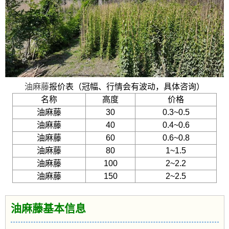
油麻藤
报价表（冠幅、行情会有波动，具体咨询）
名称
高度
价格
油麻藤
30
0.3~0.5
油麻藤
40
0.4~0.6
油麻藤
60
0.6~0.8
油麻藤
80
1~1.5
油麻藤
100
2~2.2
油麻藤
150
2~2.5
油麻藤基本信息