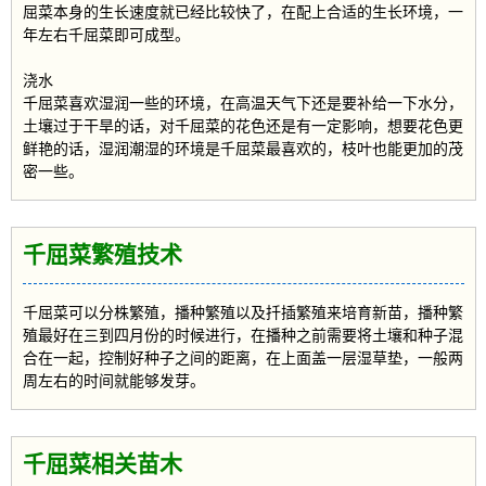
屈菜本身的生长速度就已经比较快了，在配上合适的生长环境，一
年左右千屈菜即可成型。
浇水
千屈菜喜欢湿润一些的环境，在高温天气下还是要补给一下水分，
土壤过于干旱的话，对千屈菜的花色还是有一定影响，想要花色更
鲜艳的话，湿润潮湿的环境是千屈菜最喜欢的，枝叶也能更加的茂
密一些。
千屈菜繁殖技术
千屈菜可以分株繁殖，播种繁殖以及扦插繁殖来培育新苗，播种繁
殖最好在三到四月份的时候进行，在播种之前需要将土壤和种子混
合在一起，控制好种子之间的距离，在上面盖一层湿草垫，一般两
周左右的时间就能够发芽。
千屈菜相关苗木