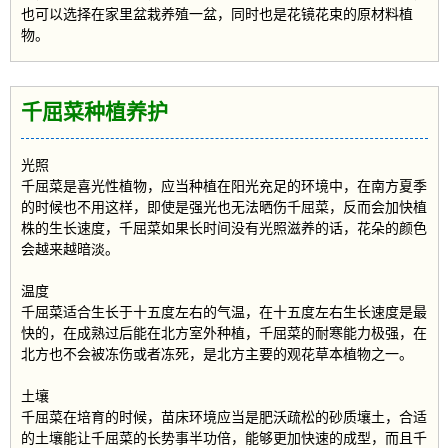
也可以选择在家里盆栽养殖一盆，同时也是花镜花束的原材料植
物。
千屈菜种植养护
光照
千屈菜是喜光性植物，应当种植在阳光充足的环境中，在南方夏季
的时候也不用这样，即使是强光也无法晒伤千屈菜，反而会加快植
株的生长速度，千屈菜如果长时间没有光照滋养的话，花朵的颜色
会越来越暗淡。
温度
千屈菜适合生长于十五度左右的气温，在十五度左右生长速度是最
快的，在成熟过后能在北方室外种植，千屈菜的耐寒能力极强，在
北方也不会被冻伤或者冻死，是北方主要的观花草本植物之一。
土壤
千屈菜在培育的时候，苗床环境应当是肥沃疏松的砂质壤土，合适
的土壤能让千屈菜的长势事半功倍，能够更加快速的成型，而且千