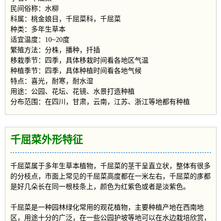
民间俗称：水柳
科属：桃金娘目，千屈菜科，千屈菜
种类：多年生草本
适宜温度：10~20度
繁殖方法：分株，播种，扦插
移栽季节：四季，具体移栽时间看各地区气温
种植季节：四季，具体种植时间看各地气候
特点：喜光，耐寒，耐水湿
用途：公园、花坛、花镜、水景打造种植
分布范围：在四川，甘肃，云南，江苏、浙江等地都有种植
千屈菜外形特征
千屈菜属于多年生草本植物，千屈菜的茎干呈直立状，整体有很多
的分枝点，市面上常见的千屈菜高度都在一米左右，千屈菜的㢁都
是好几朵长在同一根枝条上，颜色为红紫色或者是淡紫色。
千屈菜是一种园林绿化常用的观花植物，主要种植产地在西南地
区，用途十分的广泛，在一些公园护坡等地可以在水边栽培欣赏，