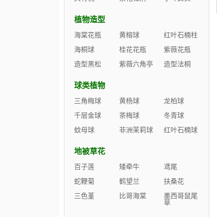
植物造型
海棠花瓶
黄榕球
红叶石楠柱
海桐球
桂花花瓶
紫薇花瓶
造型黑松
紫薇六角亭
造型法桐
球类植物
三角梅球
黄杨球
龙柏球
千层金球
茶梅球
冬青球
蚊母球
非洲茉莉球
红叶石楠球
地被草花
百子莲
矮牵牛
鸢尾
蛇鞭菊
鹤望兰
扶桑花
三色堇
比哥海棠
墨西哥鼠尾
草