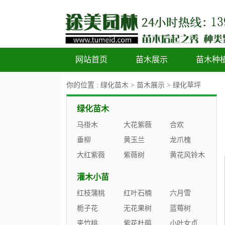
网站首页
苗木展示
苗木种
你的位置 :
绿化苗木
>
苗木展示
>
绿化草坪
绿化苗木
马褂木
大花紫薇
合欢
垂柳
黄玉兰
龙爪槐
大红紫薇
紫薇树
黄花风铃木
灌木小苗
红枝蒲桃
红叶石楠
六月雪
栀子花
无花果树
蓝莓树
夹竹桃
紫花杜鹃
小叶女贞