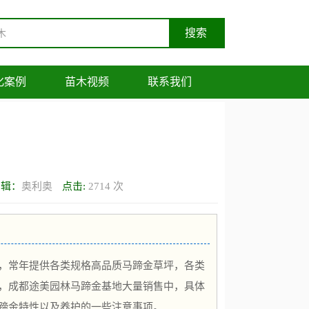
化案例
苗木视频
联系我们
编辑：
奥利奥
点击:
2714
次
，常年提供各类规格高品质马蹄金草坪，各类
，成都途美园林马蹄金基地大量销售中，具体
蹄金特性以及养护的一些注意事项。