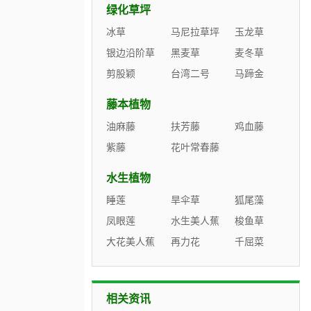
绿化草坪
冰草
马尼拉草坪
玉龙草
银边沿阶草
黑麦草
麦冬草
剪股颖
台湾二号
马蹄金
藤本植物
油麻藤
扶芳藤
鸡血藤
紫藤
花叶常春藤
水生植物
睡莲
旱伞草
狐尾藻
凤眼莲
水生美人蕉
梭鱼草
大花美人蕉
再力花
千屈菜
相关资讯