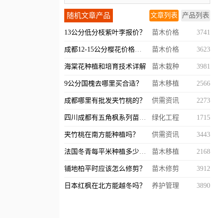
随机文章产品
文章列表
产品列表
13公分低分枝紫叶李报价？
苗木价格
3741
成都12-15公分樱花价格详情是怎么样的？
苗木价格
3623
海棠花种植和培育技术详解
苗木栽种
3981
9公分国槐去哪里买合适？
苗木移植
2566
成都哪里有批发夹竹桃的？
供需资讯
2273
四川成都有五角枫系列苗木基地吗？
绿化工程
1715
夹竹桃在南方能种植吗？
供需资讯
3443
法国冬青每平米种植多少株？
苗木移植
2168
铺地柏平时应该怎么修剪？
苗木修剪
3912
日本红枫在北方能越冬吗？
养护管理
3890
贵州适合种植美人梅吗？
产地信息
1820