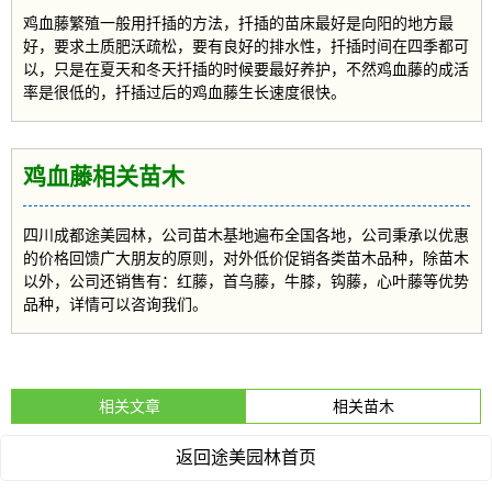
鸡血藤繁殖一般用扦插的方法，扦插的苗床最好是向阳的地方最
好，要求土质肥沃疏松，要有良好的排水性，扦插时间在四季都可
以，只是在夏天和冬天扦插的时候要最好养护，不然鸡血藤的成活
率是很低的，扦插过后的鸡血藤生长速度很快。
鸡血藤相关苗木
四川成都途美园林，公司苗木基地遍布全国各地，公司秉承以优惠
的价格回馈广大朋友的原则，对外低价促销各类苗木品种，除苗木
以外，公司还销售有：红藤，首乌藤，牛膝，钩藤，心叶藤等优势
品种，详情可以咨询我们。
相关文章
相关苗木
返回途美园林首页