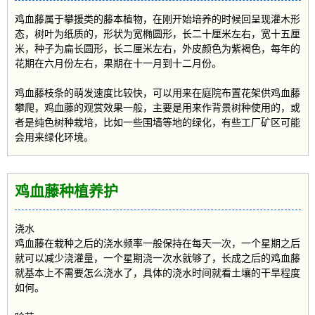
鸡血藤属于攀援类的藤本植物，在刚开始培养的时候回呈现灌木形
态，树叶为纸质的，形状为宽椭圆形，长二十厘米左右，宽十五厘
米，种子为扁长圆形，长二厘米左右，外皮颜色为紫褐色，每年的
花期在六月份左右，果期在十一月到十二月份。
鸡血藤枝条的萌发速度比较快，可以用来在庭院布置花架供鸡血藤
攀爬，鸡血藤的观赏效果一般，主要是用来作背景树种使用的，或
者是纯色树种栽培，比如一些围墙等地的绿化，有些工厂矿区可能
会用来绿化环境。
鸡血藤种植养护
浇水
鸡血藤在栽种之后的浇水频率一般保持在每天一次，一个星期之后
就可以减少浇灌量，一个星期浇一次水就够了，长成之后的鸡血藤
就基本上不需要怎么浇水了，具体的浇水时间就看土壤的干旱程度
如何。