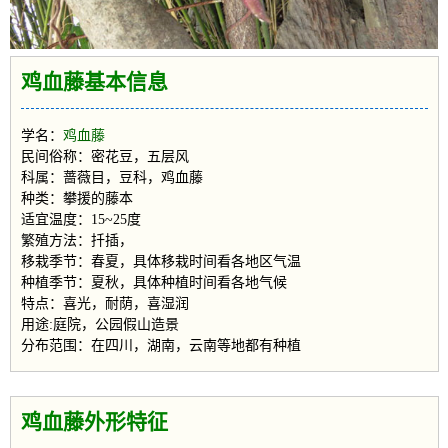
鸡血藤基本信息
学名：
鸡血藤
民间俗称：密花豆，五层风
科属：蔷薇目，豆科，鸡血藤
种类：攀援的藤本
适宜温度：15~25度
繁殖方法：扦插，
移栽季节：春夏，具体移栽时间看各地区气温
种植季节：夏秋，具体种植时间看各地气候
特点：喜光，耐荫，喜湿润
用途:庭院，公园假山造景
分布范围：在四川，湖南，云南等地都有种植
鸡血藤外形特征