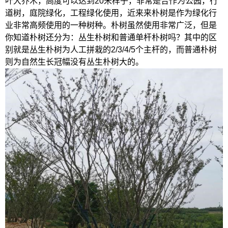
叶大乔木，高度可以达到20米样子，非常是合作为公园，行
道树，庭院绿化，工程绿化使用，近来来朴树是作为绿化行
业非常高频使用的一种树种。朴树虽然使用非常广泛，但是
你知道朴树还分为：丛生朴树和普通单杆朴树吗？其中的区
别就是丛生朴树为人工拼栽的2/3/4/5个主杆的，而普通朴树
则为自然生长冠幅没有丛生朴树大的。