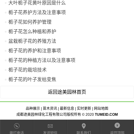
大叶栀子花黄叶原因是什么
栀子花养护方法及注意事项
栀子花如何养护管理
栀子花怎么种植和养护
盆栽栀子花的养殖方法
栀子花的养护和注意事项
栀子花的种植方法以及注意事项
栀子花的栽培技术
栀子花的叶子发枯变焦
返回途美园林首页
品种展示
|
苗木资讯
|
最新信息
|
实时更新
|
网站地图
成都途美园林绿化工程有限公司版权所有 © 2020
TUMEID.COM
拨打电话
拨打电话
发送短信
发送短信
联系我们
联系我们
返回顶部
返回顶部