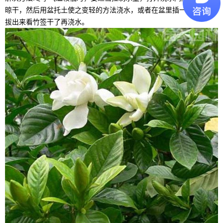
晾干，然后用盆托土使之变轻的方法浇水，或者在盆里插一根竹签，
拔出来看竹签干了再浇水。