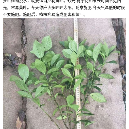
多给植物浇水，就要适当控制黄叶。缺光:栀子花如果长时间不见阳
光，容易黄叶。冬天你应该多晒晒太阳。随意施肥:冬天气温低的时候
不要施肥。施肥后，植株容易造成肥害和黄叶。