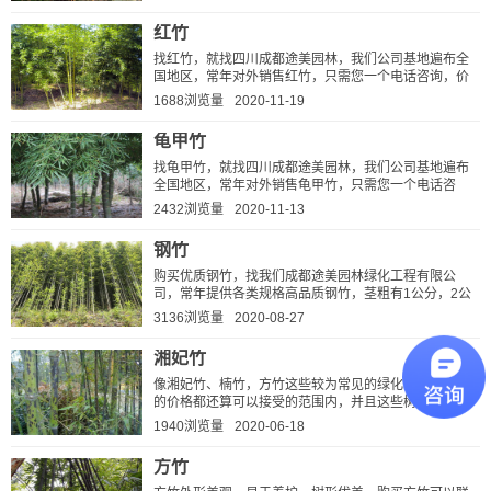
间商赚差价。买高品质...
红竹
找红竹，就找四川成都途美园林，我们公司基地遍布全
国地区，常年对外销售红竹，只需您一个电话咨询，价
格更比同行低，当天确定，当天装车发货，无中间商赚
1688浏览量
2020-11-19
差价。买高品质红竹...
龟甲竹
找龟甲竹，就找四川成都途美园林，我们公司基地遍布
全国地区，常年对外销售龟甲竹，只需您一个电话咨
询，价格更比同行低，当天确定，当天装车发货，无中
2432浏览量
2020-11-13
间商赚差价。买高品质...
钢竹
购买优质钢竹，找我们成都途美园林绿化工程有限公
司，常年提供各类规格高品质钢竹，茎粗有1公分，2公
分，3公分，4公分等，高度有3~25米不等，价格低质量
3136浏览量
2020-08-27
优，万亩苗木基地直销，无...
湘妃竹
像湘妃竹、楠竹，方竹这些较为常见的绿化苗木，它们
的价格都还算可以接受的范围内，并且这些树种也非常
好带土球，经过我们专业的培育后，成活率高达99%，
1940浏览量
2020-06-18
如果不成活还能有完善的售后服...
方竹