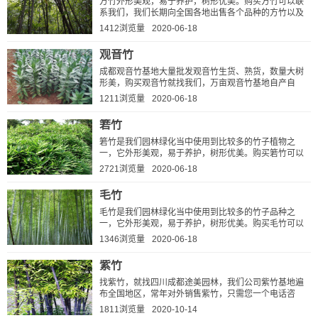
方竹外形美观，易于养护，树形优美。购买方竹可以联
系我们，我们长期向全国各地出售各个品种的方竹以及
造型方竹，万亩基地科学化培育出精品方竹小苗和成品
1412浏览量
2020-06-18
竹，规格从2公分方竹~50公分...
观音竹
成都观音竹基地大量批发观音竹生货、熟货，数量大树
形美，购买观音竹就找我们，万亩观音竹基地自产自
销，规格有：3公分、4公分、5公分、6公分的观音竹小
1211浏览量
2020-06-18
苗，也有8公分、10公分、12公分、...
箬竹
箬竹是我们园林绿化当中使用到比较多的竹子植物之
一，它外形美观，易于养护，树形优美。购买箬竹可以
联系我们，我们长期向全国各地出售各个品种的箬竹以
2721浏览量
2020-06-18
及造型箬竹，万亩基地科学化培...
毛竹
毛竹是我们园林绿化当中使用到比较多的竹子品种之
一，它外形美观，易于养护，树形优美。购买毛竹可以
联系我们，我们长期向全国各地出售各个品种的毛竹，
1346浏览量
2020-06-18
万亩基地科学化培育出精品毛竹...
紫竹
找紫竹，就找四川成都途美园林，我们公司紫竹基地遍
布全国地区，常年对外销售紫竹，只需您一个电话咨
询，价格更比同行低，当天确定，当天装车发货，无中
1811浏览量
2020-10-14
间商赚差价。买高品质紫竹，就...