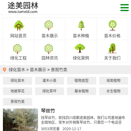
网站首页
苗木展示
苗木种植
苗木价格
绿化工程
园林资讯
绿化案例
关于我们
绿化苗木
>
苗木展示
>
景观竹类
绿化苗木
灌木小苗
植物造型
球类植物
地被草花
绿化草坪
藤本植物
水生植物
景观竹类
琴丝竹
找琴丝竹，就找四川成都途美园林，我们公司基地遍布
全国地区，常年对外销售琴丝竹，只需您一个电话咨
询，价格更比同行低，当天确定，当天装车发货，无中
3053浏览量
2020-12-17