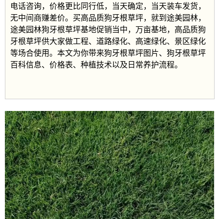
电话咨询，价格更比同行低，当天确定，当天装车发货，
无中间商赚差价。买高品质
狗牙根草坪
，就到途美园林，
途美园林
狗牙根草坪
基地促销当中，万亩基地，高品质
狗
牙根草坪
供大家做工程、道路绿化、高速绿化、景区绿化
等场合使用。本文为你带来
狗牙根草坪
图片、
狗牙根草坪
百科信息、价格表、种植技术以及日常养护流程。