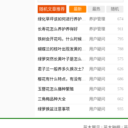
随机文章推荐
最新
最热
随机
绿化草坪该如何进行养护管理？
养护管理
674
长寿花怎么养护养得好
养护管理
911
铁树会开花吗，什么时候开？
用户疑问
795
蝴蝶兰的枝叶出现发黄的情况怎么办？
用户疑问
788
绿萝突然长黄叶子是怎么回事，什么原因造成的？
用户疑问
575
君子兰一般养多久换次土？
用户疑问
626
樱花有什么特点，有没有观赏价值？
用户疑问
686
玉簪花怎么播种繁殖
用户疑问
576
三角梅品种大全
用户疑问
662
绿萝换盆注意事项
用户疑问
935
苗木展示
|
苗木种植
|
苗