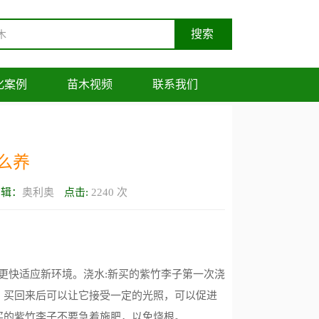
化案例
苗木视频
联系我们
么养
编辑：
奥利奥
点击:
2240
次
她更快适应新环境。浇水:新买的紫竹李子第一次浇
。买回来后可以让它接受一定的光照，可以促进
买的紫竹李子不要急着施肥，以免烧根。