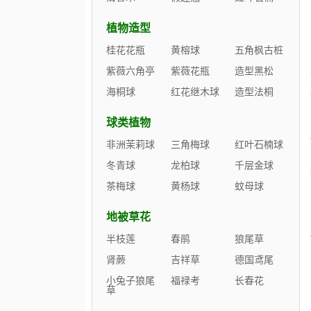
植物造型
桂花花瓶
黄榕球
五角枫古桩
紫薇六角亭
紫薇花瓶
造型黑松
海桐球
红花继木球
造型法桐
球类植物
非洲茉莉球
三角梅球
红叶石楠球
冬青球
龙柏球
千层金球
茶梅球
黄杨球
蚊母球
地被草花
半枝莲
春鹃
狼尾草
肾蕨
吉祥草
德国鸢尾
小兔子狼尾
福禄考
长春花
草