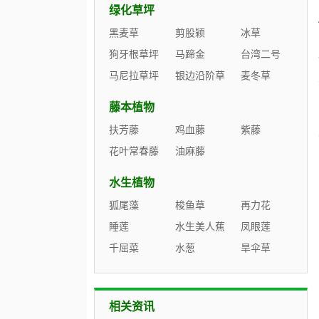
绿化草坪
黑麦草
剪股颖
冰草
狗牙根草坪
马蹄金
台湾二号
马尼拉草坪
银边沿阶草
麦冬草
藤本植物
扶芳藤
鸡血藤
紫藤
花叶常春藤
油麻藤
水生植物
狐尾藻
梭鱼草
再力花
睡莲
水生美人蕉
凤眼莲
千屈菜
水葱
旱伞草
相关资讯