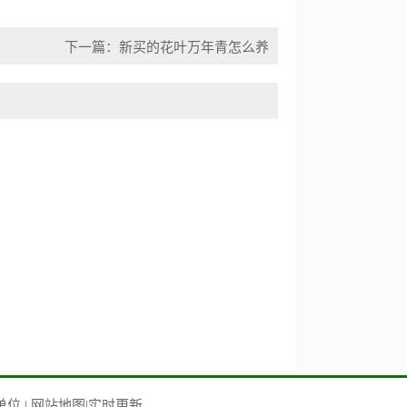
下一篇：
新买的花叶万年青怎么养
单位
|
网站地图
|
实时更新