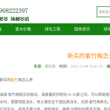
植
苗木价格
绿化工程
园林资讯
绿
新买的紫竹梅怎
来源：
奥利奥
时间：
2022-12-08 16:41:25
新买的
紫竹
梅怎么养
温度:紫竹梅刚买回家后，温度最好控制在18-30度之间，可以帮助
水时，需要彻底浇水，待土壤完全干透后再浇水。光照:紫竹梅希光
它的生长，但是不要过度，避免强光。施肥:对肥料的需求不强，新