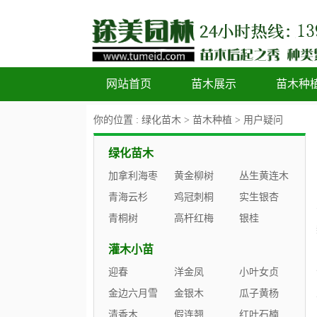
网站首页
苗木展示
苗木种
你的位置 :
绿化苗木
>
苗木种植
>
用户疑问
绿化苗木
加拿利海枣
黄金柳树
丛生黄连木
青海云杉
鸡冠刺桐
实生银杏
青桐树
高杆红梅
银桂
灌木小苗
迎春
洋金凤
小叶女贞
金边六月雪
金银木
瓜子黄杨
清香木
假连翘
红叶石楠