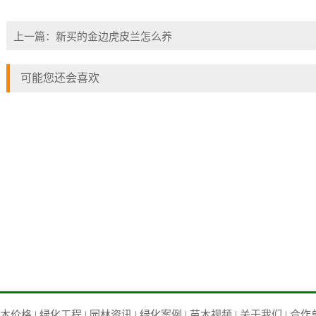
上一篇：
新买的金边虎皮兰怎么养
可能您还会喜欢
木价格
|
绿化工程
|
园林资讯
|
绿化案例
|
苗木视频
|
关于我们
|
合作