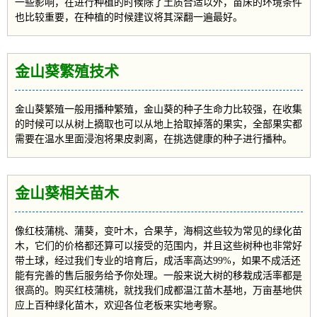
一些影响，在进行种植的时候除了土质合适以外，苗床的环境条件
也比较重要，在种植的时候建议将其深翻一遍最好。
金山葵繁殖技术
金山葵繁殖一般用播种繁殖，金山葵的种子生命力比较强，在收集
的时候可以从树上摘取也可以从地上拾取掉落的果实，全部果实都
需要在温水里面浸泡将果皮剥离，在挑选健康的种子进行播种。
金山葵相关苗木
像红枝蒲桃、蒲葵，变叶木，合果芋，海桐这些较为常见的绿化苗
木，它们的价格都还算可以接受的范围内，并且这些树种也非常好
带土球，经过我们专业的培育后，成活率高达99%，如果不成活还
能有完善的售后服务给予你处理。一般来说大树的移栽成活率都是
很高的。购买红枝蒲桃，就找我们成都温江苗木基地，万亩基地供
应上百种绿化苗木，欢迎各位老板来实地考察。