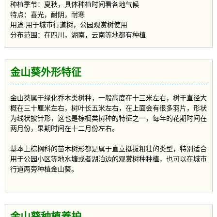
种植季节：夏秋，具体种植时间看各地气候
特点：喜光，耐阴，耐寒
用途:用于城市行道树，公园观赏树使用
分布范围：在四川，湖南，云南等地都有种植
金山葵外形特征
金山葵属于绿化乔木类树种，一般高度在十三米左右，树干直径大
概在三十厘米左右，树叶长五米左右，在上面会有很多羽片，形状
为线状披针形，这也是棕榈类树种的特征之一，每年的花期时间在
两月份，果期时间在十二月份左右。
基本上棕榈科的苗木树形都是属于直立挺拔粗壮的类型，特别适合
用于公园小区等地水塘或者湖泊边的观赏树种种植，也可以在城市
行道两旁种植金山葵。
金山葵种植养护