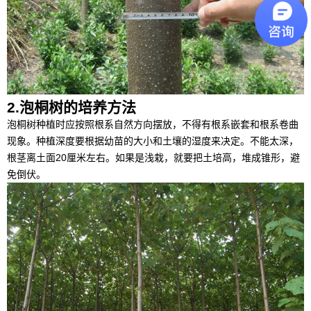
2.泡桐树的培养方法
泡桐树种植时应按照根系自然方向摆放，不得有根系嵌套和根系卷曲
现象。种植深度要根据幼苗的大小和土壤的湿度来决定。不能太深，
根茎离土面20厘米左右。如果是浅栽，就要把土培高，堆成锥形，避
免倒伏。