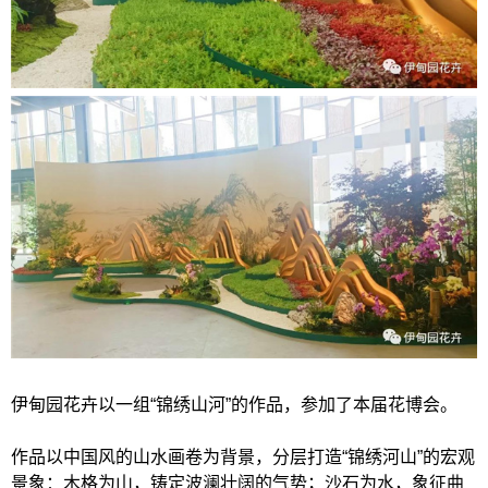
伊甸园花卉以一组“锦绣山河”的作品，参加了本届花博会。
作品以中国风的山水画卷为背景，分层打造“锦绣河山”的宏观
景象：木格为山，铸定波澜壮阔的气势；沙石为水，象征曲