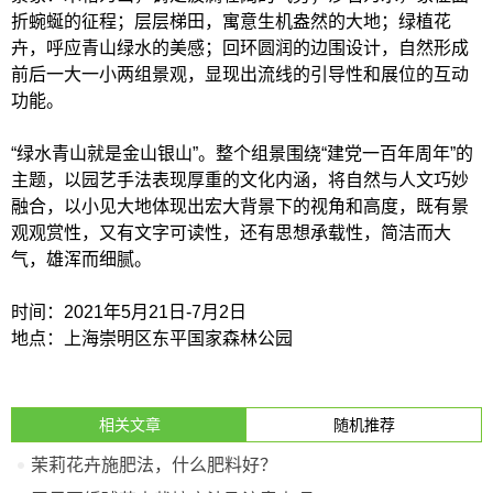
折蜿蜒的征程；层层梯田，寓意生机盎然的大地；绿植花
卉，呼应青山绿水的美感；回环圆润的边围设计，自然形成
前后一大一小两组景观，显现出流线的引导性和展位的互动
功能。
“绿水青山就是金山银山”。整个组景围绕“建党一百年周年”的
主题，以园艺手法表现厚重的文化内涵，将自然与人文巧妙
融合，以小见大地体现出宏大背景下的视角和高度，既有景
观观赏性，又有文字可读性，还有思想承载性，简洁而大
气，雄浑而细腻。
时间：2021年5月21日-7月2日
地点：上海崇明区东平国家森林公园
相关文章
随机推荐
茉莉花卉施肥法，什么肥料好？