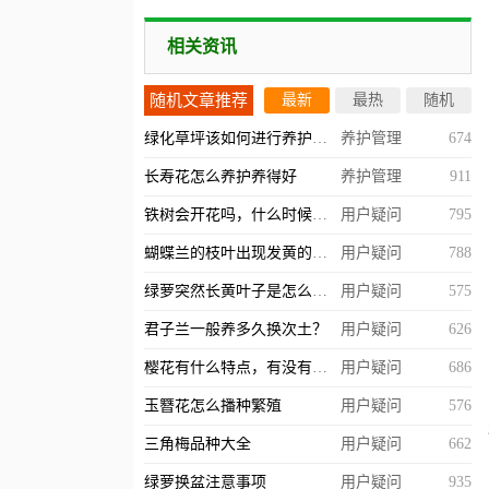
相关资讯
随机文章推荐
最新
最热
随机
绿化草坪该如何进行养护管理？
养护管理
674
长寿花怎么养护养得好
养护管理
911
铁树会开花吗，什么时候开？
用户疑问
795
蝴蝶兰的枝叶出现发黄的情况怎么办？
用户疑问
788
绿萝突然长黄叶子是怎么回事，什么原因造成的？
用户疑问
575
君子兰一般养多久换次土？
用户疑问
626
樱花有什么特点，有没有观赏价值？
用户疑问
686
玉簪花怎么播种繁殖
用户疑问
576
三角梅品种大全
用户疑问
662
绿萝换盆注意事项
用户疑问
935