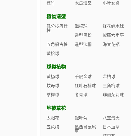
棕竹
木瓜海棠
小叶女贞
植物造型
低分枝丹桂
海桐球
红花继木球
柱
造型黑松
紫薇六角亭
五角枫古桩
造型法桐
海棠花瓶
黄榕球
球类植物
黄杨球
千层金球
龙柏球
蚊母球
红叶石楠球
三角梅球
茶梅球
冬青球
非洲茉莉球
地被草花
太阳花
银叶菊
八宝景天
五色梅
墨西哥鼠尾
日本血草
草