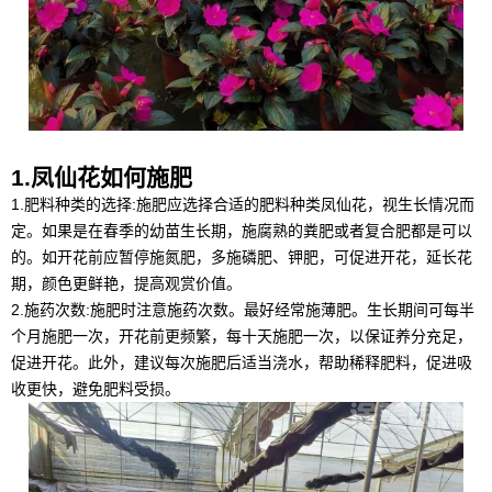
1.凤仙花如何施肥
1.肥料种类的选择:施肥应选择合适的肥料种类凤仙花，视生长情况而
定。如果是在春季的幼苗生长期，施腐熟的粪肥或者复合肥都是可以
的。如开花前应暂停施氮肥，多施磷肥、钾肥，可促进开花，延长花
期，颜色更鲜艳，提高观赏价值。
2.施药次数:施肥时注意施药次数。最好经常施薄肥。生长期间可每半
个月施肥一次，开花前更频繁，每十天施肥一次，以保证养分充足，
促进开花。此外，建议每次施肥后适当浇水，帮助稀释肥料，促进吸
收更快，避免肥料受损。