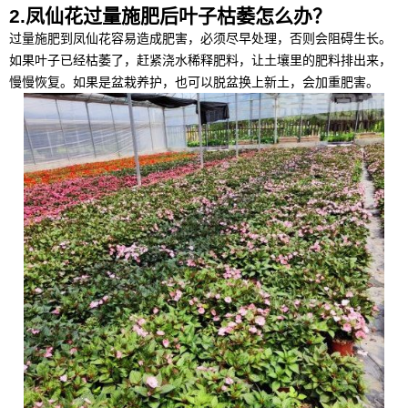
2.凤仙花过量施肥后叶子枯萎怎么办？
过量施肥到凤仙花容易造成肥害，必须尽早处理，否则会阻碍生长。
如果叶子已经枯萎了，赶紧浇水稀释肥料，让土壤里的肥料排出来，
慢慢恢复。如果是盆栽养护，也可以脱盆换上新土，会加重肥害。