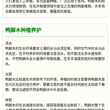
人们发现人工养殖，多为盆栽种植，广泛应用于室内。鸭脚木的特
点为常绿耐荫，在花卉租摆领域中是当之无愧的明星植物，许多场
合都会用到它来做组合造景，展露其的美丽。
鸭脚木种植养护
浇水
鸭脚木的生长环境要求土壤的水分必须足够，同时空气中的水分必
须充足，在平时养护的时候要注意浇水，但不能浇太多水避免积
水，不然鸭脚木会大量落叶导致枯萎，在冬天温度较低的时候要控
水。
光照
鸭脚木比较喜欢半阴条件下的环境，养殖的时候注意要将鸭脚木放
在闪光充足的地方养护，需要注意的是不能长时间放在太阳底下暴
晒，要适当遮阴不然会鸭脚木叶片会枯黄。
修剪
鸭脚木的生长速度比较快，很容易就能长出新枝丫，鸭脚木整个生