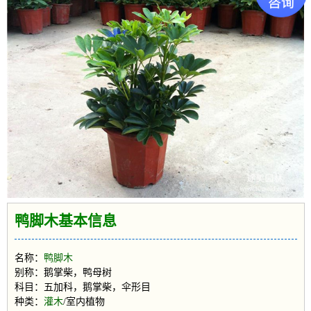
鸭脚木基本信息
名称：
鸭脚木
别称：鹅掌柴，鸭母树
科目：五加科，鹅掌柴，伞形目
种类：
灌木
/室内植物