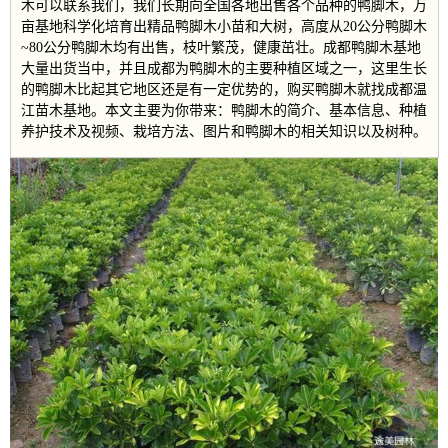
木可以联系我们，我们长期向全国各地出售各个品种的鸭脚木，万
亩基地科学化培育出精品鸭脚木小苗和大树，高度从20公分鸭脚木
~80公分鸭脚木均有出售，枝叶繁茂，健康茁壮。成都鸭脚木基地
大量出货当中，并且成都为鸭脚木的主要种植区域之一，这里生长
的鸭脚木比起其它地区还是有一定优势的，购买鸭脚木就找成都温
江苗木基地。本文主要为你带来：鸭脚木的简介、基本信息、种植
养护技术及视频、栽培方法、图片和鸭脚木的相关知识以及树种。