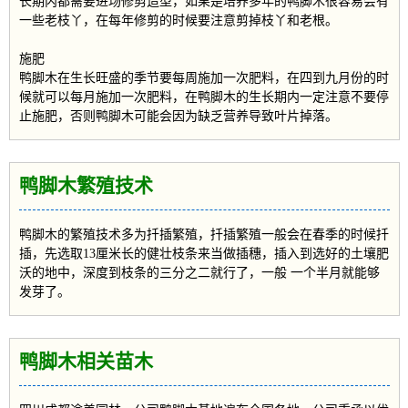
长期内都需要进场修剪造型，如果是培养多年的鸭脚木很容易会有
一些老枝丫，在每年修剪的时候要注意剪掉枝丫和老根。
施肥
鸭脚木在生长旺盛的季节要每周施加一次肥料，在四到九月份的时
候就可以每月施加一次肥料，在鸭脚木的生长期内一定注意不要停
止施肥，否则鸭脚木可能会因为缺乏营养导致叶片掉落。
鸭脚木繁殖技术
鸭脚木的繁殖技术多为扦插繁殖，扦插繁殖一般会在春季的时候扦
插，先选取13厘米长的健壮枝条来当做插穗，插入到选好的土壤肥
沃的地中，深度到枝条的三分之二就行了，一般 一个半月就能够
发芽了。
鸭脚木相关苗木