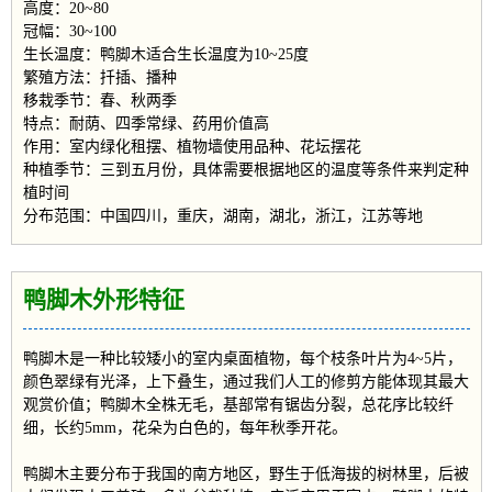
高度：20~80
冠幅：30~100
生长温度：鸭脚木适合生长温度为10~25度
繁殖方法：扦插、播种
移栽季节：春、秋两季
特点：耐荫、四季常绿、药用价值高
作用：室内绿化租摆、植物墙使用品种、花坛摆花
种植季节：三到五月份，具体需要根据地区的温度等条件来判定种
植时间
分布范围：中国四川，重庆，湖南，湖北，浙江，江苏等地
鸭脚木外形特征
鸭脚木是一种比较矮小的室内桌面植物，每个枝条叶片为4~5片，
颜色翠绿有光泽，上下叠生，通过我们人工的修剪方能体现其最大
观赏价值；鸭脚木全株无毛，基部常有锯齿分裂，总花序比较纤
细，长约5mm，花朵为白色的，每年秋季开花。
鸭脚木主要分布于我国的南方地区，野生于低海拔的树林里，后被