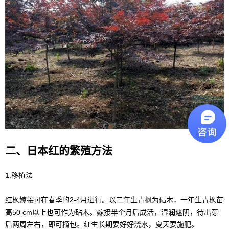
二、日本红的繁殖方法
1.移植法
红枫嫁接可在春季的2-4月进行。以二年生
青枫
为砧木，一年生青枫苗
高50 cm以上也可作为砧木。嫁接半个月后成活，湿润遮阴，待出芽
后两周左右，即可摘包。红生长期要好好浇水，夏天要施肥。