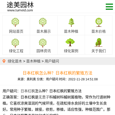
网站首页
苗木展示
苗木种植
苗木价格
绿化工程
园林资讯
绿化案例
关于我们
绿化苗木
>
苗木种植
>
用户疑问
日本红枫怎么种？日本红枫的繁殖方法
来源：奥利奥
分类：用户疑问
时间：2022-11-28 14:51:08
用户疑问：
日本红枫
怎么种？日本红枫的繁殖方法
正确答案：日本红枫是
无患子
科槭树科槭树属植物，常作为行道树种
植。它喜欢凉爽湿润的气候环境，在疏松排水良好的土壤中生长良
好。常用种子繁殖，嫁接，修剪，移植，适应性强，种植范围广。那