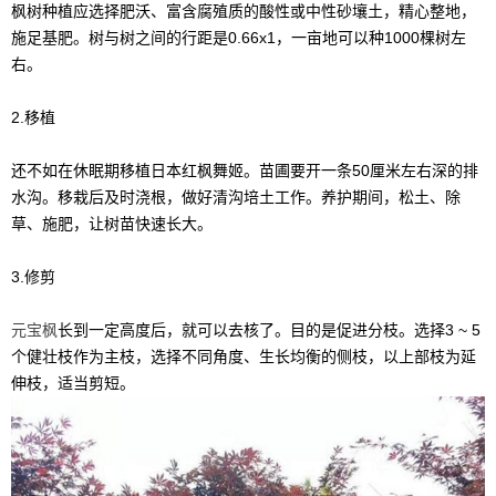
枫树种植应选择肥沃、富含腐殖质的酸性或中性砂壤土，精心整地，
施足基肥。树与树之间的行距是0.66x1，一亩地可以种1000棵树左
右。
2.移植
还不如在休眠期移植日本红枫舞姬。苗圃要开一条50厘米左右深的排
水沟。移栽后及时浇根，做好清沟培土工作。养护期间，松土、除
草、施肥，让树苗快速长大。
3.修剪
元宝枫
长到一定高度后，就可以去核了。目的是促进分枝。选择3 ~ 5
个健壮枝作为主枝，选择不同角度、生长均衡的侧枝，以上部枝为延
伸枝，适当剪短。