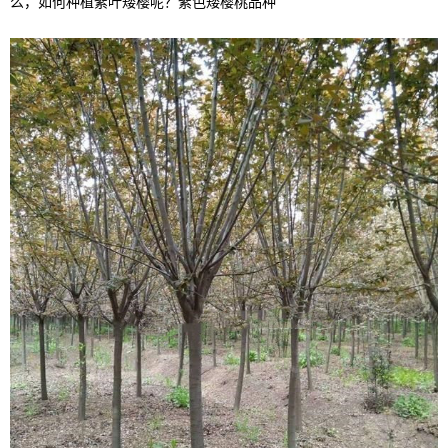
么，如何种植紫叶矮樱呢？紫色矮樱桃品种