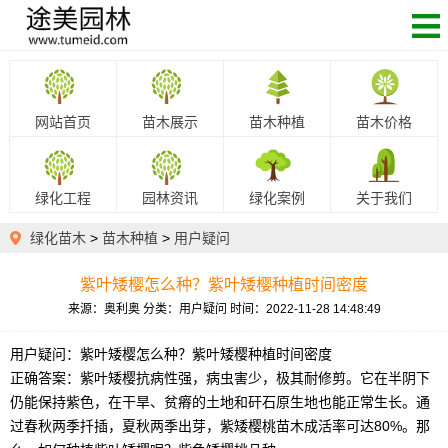
网站首页
苗木展示
苗木种植
苗木价格
绿化工程
园林资讯
绿化案例
关于我们
绿化苗木
>
苗木种植
>
用户疑问
紫叶矮樱怎么种？紫叶矮樱​种植时间密度
来源：奥利奥
分类：用户疑问
时间：2022-11-28 14:48:49
用户疑问：紫叶矮樱怎么种？紫叶矮樱种植时间密度
正确答案：紫叶矮樱抗病性强，病虫害少，极其耐修剪。它在半阴下
仍能保持紫色，在干旱、贫瘠的土地和矸石原生地也能正常生长。通
过春秋两季扦插，夏秋两季出芽，紫矮樱桃苗木成活率可达80%。那