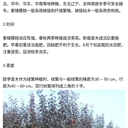
北、华中、华东、华南等地种植，东北辽宁、吉林南部冬季可安全越
冬。紫矮樱桃一般采用嫁接和扦插繁殖，嫁接砧木一般采用杏和桃。
2.时间
紫矮樱桃适应性强，春秋两季移栽成活率高。新栽苗木成活后要施
肥。早春初夏适当施肥，因缺肥不利于生长。6月下旬盆栽控水控肥，
注重造型，促进枝条充实。
3.密度
欧李苗木作为绿篱种植时，绿篱与一般绿篱的株距为30 ~ 50 cm，行
距为40 ~ 60 cm。双行树篱排列成三角形十字。