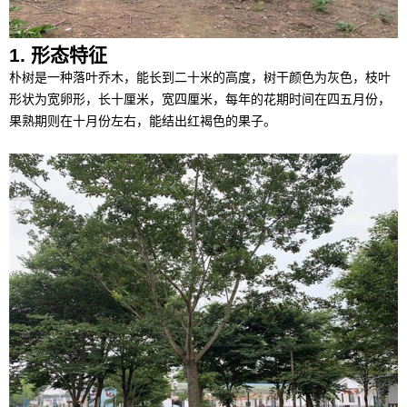
1. 形态特征
朴树是一种落叶乔木，能长到二十米的高度，树干颜色为灰色，枝叶
形状为宽卵形，长十厘米，宽四厘米，每年的花期时间在四五月份，
果熟期则在十月份左右，能结出红褐色的果子。