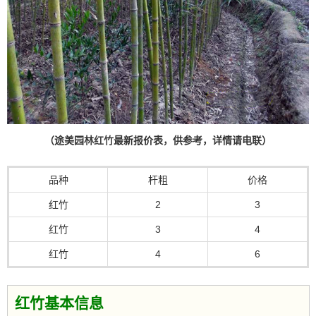
（途美园林
红竹
最新报价表，供参考，详情请电联）
品种
杆粗
价格
红竹
2
3
红竹
3
4
红竹
4
6
红竹基本信息