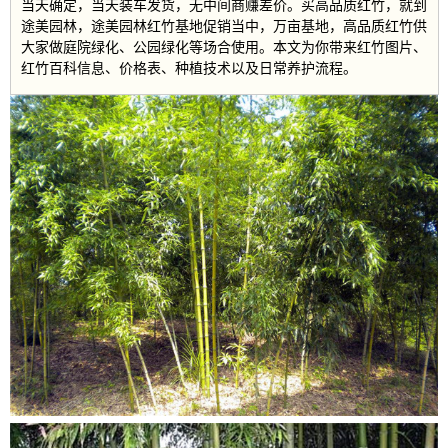
当天确定，当天装车发货，无中间商赚差价。买高品质红竹，就到
途美园林，途美园林红竹基地促销当中，万亩基地，高品质红竹供
大家做庭院绿化、公园绿化等场合使用。本文为你带来红竹图片、
红竹百科信息、价格表、种植技术以及日常养护流程。