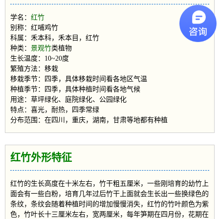
学名：
红竹
别称：红哺鸡竹
科属：禾本科，禾本目，红竹
种类：
景观竹
类植物
生长温度：10~20度
繁殖方法：移栽
移栽季节：四季，具体移栽时间看各地区气温
种植季节：四季，具体种植时间看各地气候
用途：草坪绿化、庭院绿化、公园绿化
特点：喜光，耐热，四季常绿
分布范围：在四川，重庆，湖南，甘肃等地都有种植
红竹外形特征
红竹的生长高度在十米左右，竹干粗五厘米，一些刚培育的幼竹上
面会有一些白粉，培育几年过后竹干上面就会生长出一些换绿色的
条纹，条纹会随着种植时间的增加慢慢消失，红竹的竹叶颜色为紫
色，竹叶长十三厘米左右，宽两厘米，每年笋期在四月份，花期在