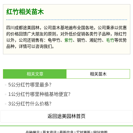
红竹相关苗木
四川成都途美园林，公司苗木基地遍布全国各地，公司秉承以优惠
的价格回馈广大朋友的原则，对外低价促销各类竹子品种，除红竹
以外，公司还销售有：龟甲竹、
紫竹
、钢竹、湘妃竹、
毛竹
等优势
品种，详情可以咨询我们。
相关文章
相关苗木
5公分红竹哪里最多？
1公分红竹哪里种植基地便宜？
3公分红竹什么价格？
返回途美园林首页
品种展示
|
苗木资讯
|
最新信息
|
实时更新
|
网站地图