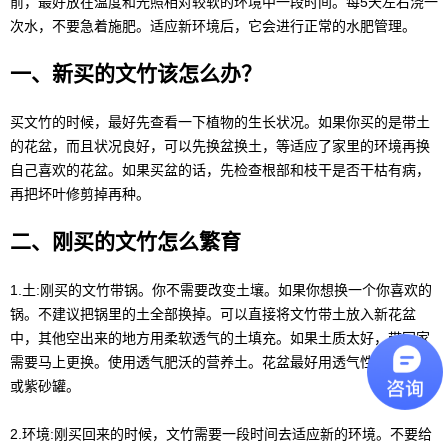
前，最好放在温度和光照相对较软的环境中一段时间。每5天左右浇一
次水，不要急着施肥。适应新环境后，它会进行正常的水肥管理。
一、新买的文竹该怎么办？
买文竹的时候，最好先查看一下植物的生长状况。如果你买的是带土
的花盆，而且状况良好，可以先换盆换土，等适应了家里的环境再换
自己喜欢的花盆。如果买盆的话，先检查根部和枝干是否干枯有病，
再把坏叶修剪掉再种。
二、刚买的文竹怎么繁育
1.土:刚买的文竹带锅。你不需要改变土壤。如果你想换一个你喜欢的
锅。不建议把锅里的土全部换掉。可以直接将文竹带土放入新花盆
中，其他空出来的地方用柔软透气的土填充。如果土质太好，带回家
需要马上更换。使用透气肥沃的营养土。花盆最好用透气性好的陶罐
或紫砂罐。
2.环境:刚买回来的时候，文竹需要一段时间去适应新的环境。不要给