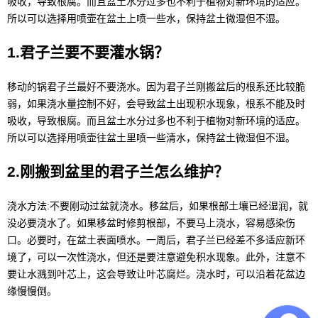
吸收，导致根腐。而且盆土水分过多也不利于植物对新环境的适应。
所以可以选择用喷壶在盆土上喷一些水，保持盆土微湿但不湿。
1.君子兰要不要灌水锅？
移动的锅君子兰最好不要浇水。因为君子兰刚搬盆后的根系还比较脆
弱，如果浇水量控制不好，会导致盆土出现积水现象，根系不能及时
吸收，导致根腐。而且盆土水分过多也不利于植物对新环境的适应。
所以可以选择用喷壶往盆土里喷一些清水，保持盆土微湿但不湿。
2.刚搬到盆里的君子兰怎么维护？
浇水方法:不要刚动过盆就浇水。移盆后，如果根部土壤已经湿润，就
没必要浇水了。如果移盆时修剪根部，不要马上浇水，容易感染伤
口。必要时，在盆土表面喷水。一周后，君子兰已经差不多适应新环
境了，可以一次性浇水，但还是要注意避免积水现象。此外，注意不
要让水溅到叶芯上，这会导致让叶芯腐烂。浇水时，可以沿着花盆边
缘慢慢倒。