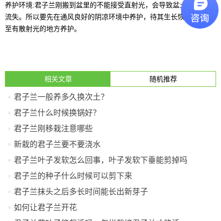
养护环境:君子兰刚搬到盆里的不能接受直射光，会导致盆土水分快速
流失。所以要先在通风良好的阴凉环境中养护，待其生长恢复后再移
至有散射光的地方养护。
相关文章
随机推荐
君子兰一般养多久换次土？
君子兰什么时候换锅好？
君子兰刚移栽注意哪些
新栽的君子兰要不要浇水
君子兰叶子发软怎么回事，叶子发软下垂能剪掉吗
君子兰的种子什么时候可以剪下来
君子兰抹头之后多长时间能长出新芽子
如何让君子兰开花