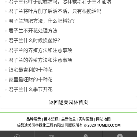
君子兰花叶子能栽活吗，怎样栽培君子兰才能活
​君子兰将叶片削了后活不活，只有根能活吗
君子兰施肥方法，什么肥料好？
君子兰不开花处理方法
君子兰什么时候换盆好？
君子兰的养殖方法和注意事项
君子兰的养殖方法和注意事项
镇宅最吉利的十种花
家里最旺财的十种花
君子兰什么季节开花
返回途美园林首页
品种展示
|
苗木资讯
|
最新信息
|
实时更新
|
网站地图
成都途美园林绿化工程有限公司版权所有 © 2020
TUMEID.COM