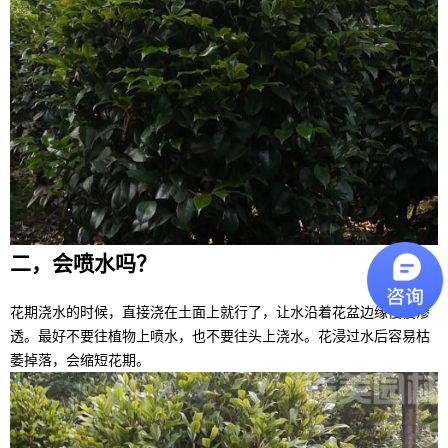
二，会喷水吗？
花期浇水的时候，直接浇在土面上就行了，让水沿着花盆边缘慢慢渗
透。最好不要往植物上喷水，也不要往头上浇水。花浸过水后容易枯
萎掉落，会缩短花期。