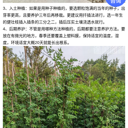
3、入土种植：如果是用种子种植的，要选颗粒饱满的当年的种子，出
芽率更高，且要养护三年后再移栽。更建议用扦插法进行，选一年生
的健壮枝插入插条的三分之二，插后压实土壤浇透水就行。
4、后期养护：不管是用哪种方法种植的，后期都要注意养护方法。要
放在有微光的地方，春季还要覆盖上塑料膜，保持适宜的温度，湿
度，环境适宜大概20天就能长出根系。