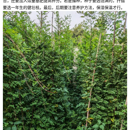
合，还要加入适量基肥提高养分。若是播种，种子要选饱满的，扦插
要选一年生的健壮枝。最后，后期要注意养护方法，保湿保温才行。