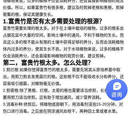
培植物来说，过多的植株不仅会消耗养分，还会直接影响植物的观赏
价值。所以，如果富贵竹有很多根，建议及时剪掉老根和黑根，剪掉
密集的根，保证其健康生长。
1.富贵竹是否有太多需要处理的根源？
富贵竹需要处理的根太多。对于在土壤中栽培的植物，过多的根系会
占据花盆中大量的空间，影响土壤中的通风，不利于植物的生长。而
且这么多的根不能从有限的土壤中获得足够的养分，反而会消耗植物
体内过多的养分，使其生长不良。对于水培植物来说，过多的植株不
仅会消耗养分，还会直接影响植物的观赏价值，建议剪掉。
第二，富贵竹根太多。怎么处理？
1.剪烂根:如果你觉得富贵竹的根太多，需要先将其从原培养基中取
出，用剪刀剪去发黑腐烂的根。这些根不仅不能吸收水分和养分，还
容易吸引细菌，对植物毫无价值。
2.剪密根:除了黑根、烂根，太密的根也需要适当修剪，长在一起的根
要用剪刀适当修剪。这有助于增加通风，减少营养消耗。
3.消毒补种:修剪后，将植物底部朝下，用消毒剂浸泡15-20分钟，对
伤口进行消毒。之后放在阴凉通风处晾干，再种回土里或者水里。