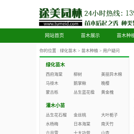
网站首页
苗木展示
苗木种
你的位置 :
绿化苗木
>
苗木种植
>
用户疑问
绿化苗木
西府海棠
柳树
美丽异木棉
马褂木
鹅掌楸
晚樱
蒙古栎
丛生蓝花楹
黄金槐
灌木小苗
丛生花石榴
金丝桃
大叶栀子
水杨梅
日本海棠
南天竹
六月雪
十大功劳
山杏