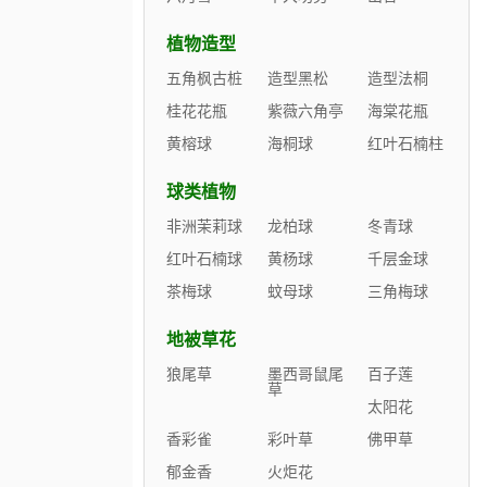
植物造型
五角枫古桩
造型黑松
造型法桐
桂花花瓶
紫薇六角亭
海棠花瓶
黄榕球
海桐球
红叶石楠柱
球类植物
非洲茉莉球
龙柏球
冬青球
红叶石楠球
黄杨球
千层金球
茶梅球
蚊母球
三角梅球
地被草花
狼尾草
墨西哥鼠尾
百子莲
草
太阳花
香彩雀
彩叶草
佛甲草
郁金香
火炬花