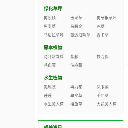
绿化草坪
剪股颖
玉龙草
狗牙根草坪
黑麦草
马蹄金
冰草
马尼拉草坪
银边沿阶草
麦冬草
藤本植物
花叶常春藤
紫藤
扶芳藤
鸡血藤
油麻藤
水生植物
狐尾藻
再力花
凤眼莲
睡莲
旱伞草
千屈菜
水生美人蕉
梭鱼草
大花美人蕉
相关资讯