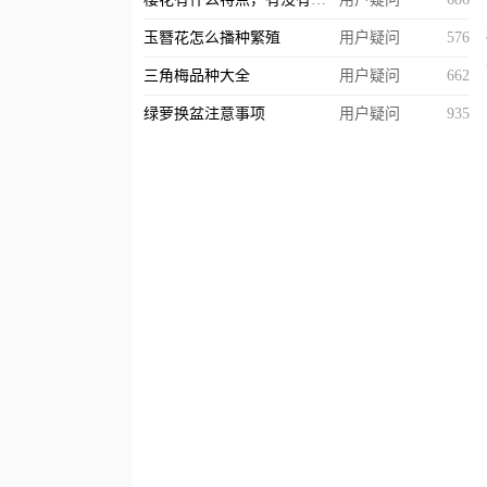
玉簪花怎么播种繁殖
用户疑问
576
三角梅品种大全
用户疑问
662
绿萝换盆注意事项
用户疑问
935