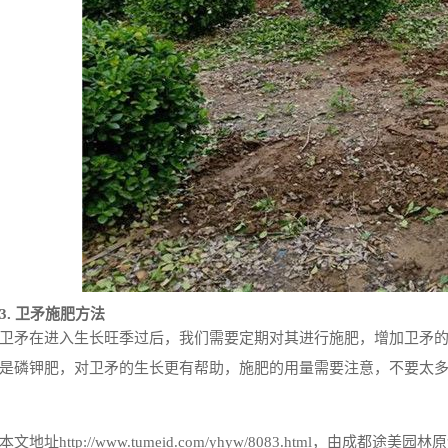
3. 卫矛施肥方法
卫矛在进入生长旺季过后，我们需要定期对其进行施肥，增加卫矛
是磷钾肥，对卫矛的生长更有帮助，施肥的用量需要注意，不要太
本文地址
http://www.tumeid.com/yhyw/8083.html
，由成都途美园林原