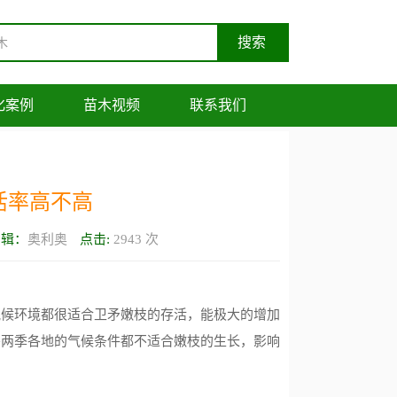
化案例
苗木视频
联系我们
活率高不高
编辑：
奥利奥
点击:
2943
次
气候环境都很适合卫矛嫩枝的存活，能极大的增加
冬两季各地的气候条件都不适合嫩枝的生长，影响