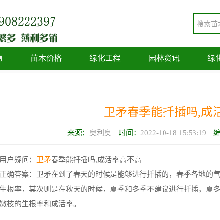
植
苗木价格
绿化工程
园林资讯
绿
卫矛春季能扦插吗,成
来源：
奥利奥
时间：
2022-10-18 15:53:19
用户疑问：
卫矛
春季能扦插吗,成活率高不高
正确答案：卫矛在到了春天的时候是能够进行扦插的，春季各地的
生根率，其次则是在秋天的时候，夏季和冬季不建议进行扦插，夏
嫩枝的生根率和成活率。