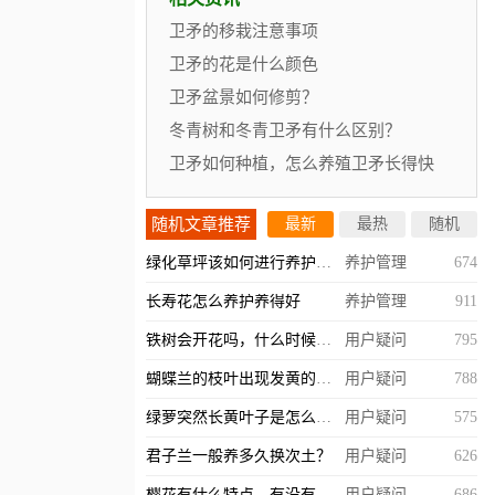
卫矛的移栽注意事项
卫矛的花是什么颜色
卫矛盆景如何修剪？
冬青树和冬青卫矛有什么区别？
卫矛如何种植，怎么养殖卫矛长得快
随机文章推荐
最新
最热
随机
绿化草坪该如何进行养护管理？
养护管理
674
长寿花怎么养护养得好
养护管理
911
铁树会开花吗，什么时候开？
用户疑问
795
蝴蝶兰的枝叶出现发黄的情况怎么办？
用户疑问
788
绿萝突然长黄叶子是怎么回事，什么原因造成的？
用户疑问
575
君子兰一般养多久换次土？
用户疑问
626
樱花有什么特点，有没有观赏价值？
用户疑问
686